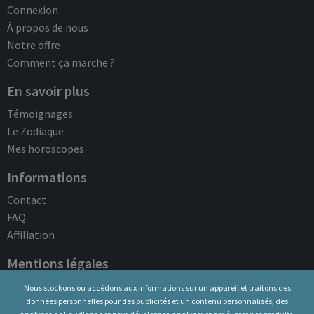
Connexion
À propos de nous
Notre offre
Comment ça marche ?
En savoir plus
Témoignages
Le Zodiaque
Mes horoscopes
Informations
Contact
FAQ
Affiliation
Mentions légales
Conditions d'utilisation
Nous stockons ou accédons aux informations sur un appareil et traitons des
données personnelles pour des publicités et un contenu personnalisés, des
Politique de confidentialité